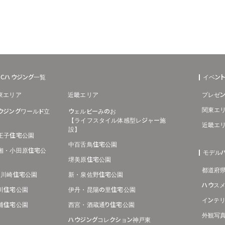
BCハウジング一覧
イベン
東エリア
近畿エリア
プレゼン
関東エ
ウジングワールド立
ウェルビーみのお
【ライフスタイル体感型レジャー施
近畿エ
設】
王子住宅公園
中百舌鳥住宅公園
湘・小田原住宅公
モデル
堺美原住宅公園
都道府
･川崎住宅公園
新・泉佐野住宅公園
ハウス
川住宅公園
伊丹・昆陽の里住宅公園
インテ
浦住宅公園
西宮・酒蔵通り住宅公園
外観写
ハウジングコレクション神戸東