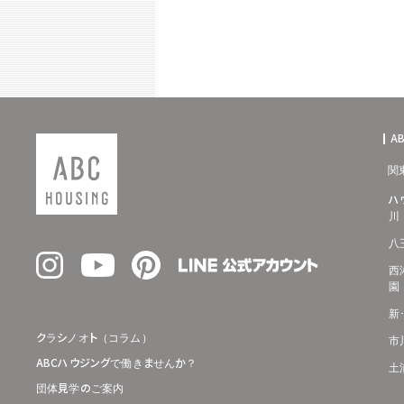
A
関
ハ
川
八
西
園
新
クラシノオト（コラム）
市
ABCハウジングで働きませんか？
土
団体見学のご案内