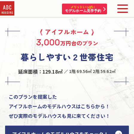
メリットいっぱい
モデルホーム見学予約
住宅展示場・他施設一覧
アイフルホーム
3,000
万円台のプラン
イベント&プレゼント
暮らしやすい２世帯住宅
モデルハウスを探す
延床面積：129.18㎡
1階 69.56㎡ 2階 59.62㎡
はじめての方へ
住まいづくりコラム・動画
このプランを提案した
アカウント登録
アイフルホームのモデルハウスはこちらから！
ぜひ実際のモデルハウスも見に来てください！