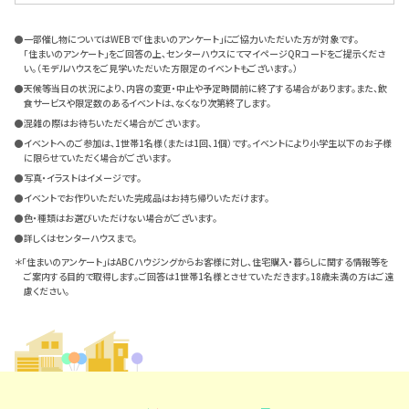
●一部催し物についてはWEBで「住まいのアンケート」にご協力いただいた方が対象です。
「住まいのアンケート」をご回答の上、センターハウスにてマイページQRコードをご提示くださ
い。（モデルハウスをご見学いただいた方限定のイベントもございます。）
●天候等当日の状況により、内容の変更・中止や予定時間前に終了する場合があります。また、飲
食サービスや限定数のあるイベントは、なくなり次第終了します。
●混雑の際はお待ちいただく場合がございます。
●イベントへのご参加は、1世帯1名様（または1回、1個）です。イベントにより小学生以下のお子様
に限らせていただく場合がございます。
●写真・イラストはイメージです。
●イベントでお作りいただいた完成品はお持ち帰りいただけます。
●色・種類はお選びいただけない場合がございます。
●詳しくはセンターハウスまで。
＊「住まいのアンケート」はABCハウジングからお客様に対し、住宅購入・暮らしに関する情報等を
ご案内する目的で取得します。ご回答は1世帯1名様とさせていただきます。18歳未満の方はご遠
慮ください。