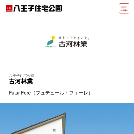
モデルハウス
住宅会社・ハウスメーカー
イベント情報・プレゼント
アクセス
八王子住宅公園
好みからモデルハウスを探す
古河林業
住まいづくりお役立ち情報
Futur Fore（フュテュール・フォーレ）
他の展示場
ABCハウジングトップ
マイページ
アカウント登録