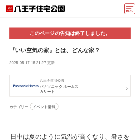
モデルハウス
このページの告知は終了しました。
住宅会社・ハウスメーカー
『いい空気の家』とは、どんな家？
イベント情報・プレゼント
2025-05-17 15:21:27 更新
アクセス
八王子住宅公園
好みからモデルハウスを探す
パナソニック ホームズ
カサート
住まいづくりお役立ち情報
カテゴリー
イベント情報
他の展示場
ABCハウジングトップ
マイページ
アカウント登録
日中は夏のように気温が高くなり、暑さを