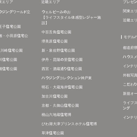
東エリア
近畿エリア
プレゼン
関東エ
ウジングワールド立
ウェルビーみのお
【ライフスタイル体感型レジャー施
近畿エ
設】
王子住宅公園
中百舌鳥住宅公園
湘・小田原住宅公
モデル
堺美原住宅公園
都道府
･川崎住宅公園
新・泉佐野住宅公園
ハウス
川住宅公園
伊丹・昆陽の里住宅公園
インテ
浦住宅公園
西宮・酒蔵通り住宅公園
外観写
ハウジングコレクション神戸東
こだわ
明石・大蔵海岸住宅公園
新規オ
加古川住宅公園
ライフ
京都・久御山住宅公園
ング
桃山六地蔵住宅博
インテ
びわ湖大津プリンスホテル住宅博
草津住宅公園