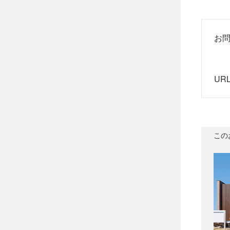
お
UR
この