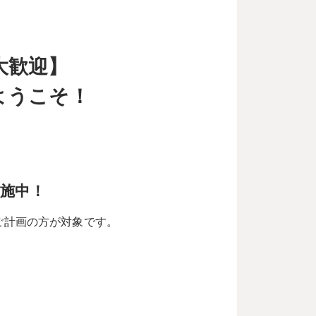
大歓迎】
ようこそ！
実施中！
ご計画の方が対象です。
答いただくと、
をプレゼント！
だくと、