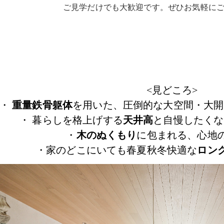
ご見学だけでも大歓迎です。ぜひお気軽に
<見どころ>
・
重量鉄骨躯体
を用いた、圧倒的な大空間・大開
・ 暮らしを格上げする
天井高
と自慢したくな
・
木のぬくもり
に包まれる、心地
・家のどこにいても春夏秋冬快適な
ロン