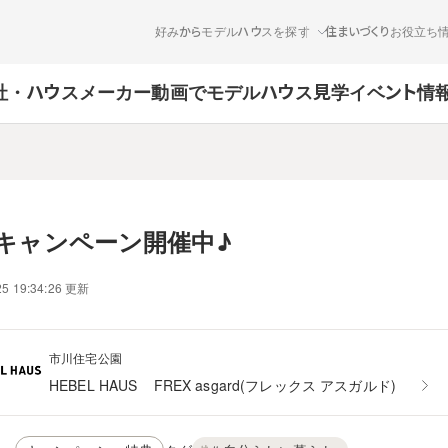
好みからモデルハウスを探す
住まいづくりお役立ち
社・ハウスメーカー
動画でモデルハウス見学
イベント情
キャンペーン開催中♪
25 19:34:26 更新
市川住宅公園
HEBEL HAUS
FREX asgard(フレックス アスガルド)