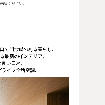
ご来場ください。
口で開放感のある暮らし。
る
最新のインテリア。
の良い日常。
グライフ全館空調。