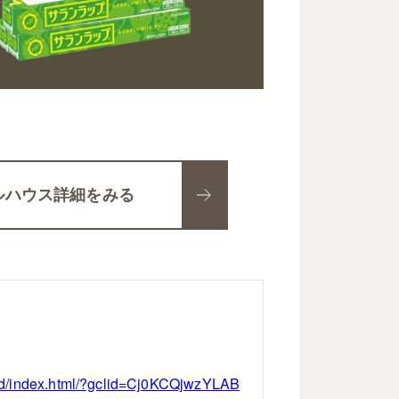
ルハウス詳細をみる
gard/index.html/?gclid=Cj0KCQjwzYLAB