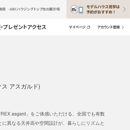
情報
ABCハウジングトップ
他の展示場
・プレゼント
アクセス
マイページ
アカウント登録
ックス アスガルド)
EX asgard」をご体感いただける、全国でも有数
とに異なる天井高や空間設計が、暮らしにリズムと