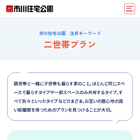
モデルハウス
市川住宅公園 注目キーワード
住宅会社・ハウスメーカー
二世帯プラン
動画でモデルハウス見学
イベント情報・プレゼント
アクセス
親世帯と一緒に子世帯も暮らす家のこと。ほとんど同じスペ
ースで暮らすタイプや一部スペースのみ共有するタイプ、す
好みからモデルハウスを探す
べて別々といったタイプなどさまざま。お互いの居心地の良
住まいづくりお役立ち情報
い距離間を保つためのプランを見つけることが大切。
他の展示場
ABCハウジングトップ
マイページ
アカウント登録