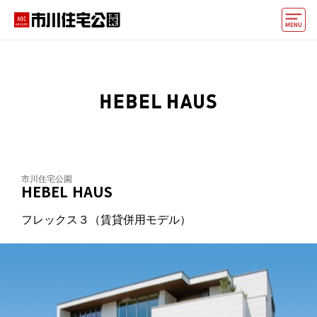
モデルハウス
住宅会社・ハウスメーカー
動画でモデルハウス見学
イベント情報・プレゼント
アクセス
市川住宅公園
HEBEL HAUS
好みからモデルハウスを探す
フレックス３（賃貸併用モデル）
住まいづくりお役立ち情報
他の展示場
ABCハウジングトップ
マイページ
アカウント登録