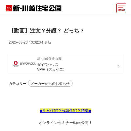
モデルハウス
【動画】注文？分譲？ どっち？
住宅会社・ハウスメーカー
2025-03-23 13:32:34 更新
イベント情報・プレゼント
新･川崎住宅公園
アクセス
ダイワハウス
Skye（スカイエ）
好みからモデルハウスを探す
カテゴリー
メーカーからのお知らせ
住まいづくりお役立ち情報
他の展示場
ABCハウジングトップ
■注文住宅？分譲住宅？特集■
マイページ
アカウント登録
オンラインセミナー動画公開！