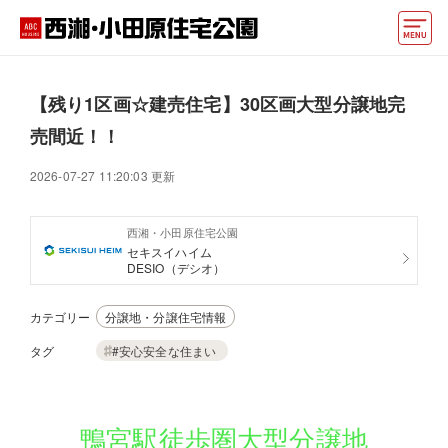
モデルハウス
【残り1区画☆建売住宅】30区画大型分譲地完
住宅会社・ハウスメーカー
売間近！！
イベント情報・プレゼント
2026-07-27 11:20:03 更新
アクセス
西湘・小田原住宅公園
セキスイハイム
好みからモデルハウスを探す
DESIO（デシオ）
住まいづくりお役立ち情報
カテゴリー
分譲地・分譲住宅情報
他の展示場
ABCハウジングトップ
タグ
#安心安全な住まい
マイページ
アカウント登録
鴨宮駅徒歩圏大型分譲地