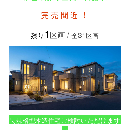
！
完 売 間 近
1
区画 /
31
残り
全
区画
＼規格型木造住宅ご検討いただけます