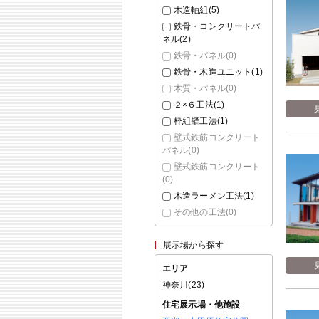
木造軸組(
5
)
鉄骨・コンクリートパ
ネル(
2
)
鉄骨・パネル(
0
)
鉄骨・木造ユニット(
1
)
木質・パネル(
0
)
２×６工法(
1
)
枠組壁工法(
1
)
壁式鉄筋コンクリート
パネル(
0
)
壁式鉄筋コンクリート
(
0
)
木造ラーメン工法(
1
)
その他の工法(
0
)
展示場から探す
エリア
神奈川(
23
)
住宅展示場・他施設