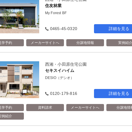
住友林業
My Forest BF
0465-45-0320
詳細を見る
見学予約
メーカーサイトへ
分譲地情報
実例紹
西湘・小田原住宅公園
セキスイハイム
DESIO（デシオ）
0120-179-816
詳細を見る
見学予約
資料請求
メーカーサイトへ
分譲地情
実例紹介