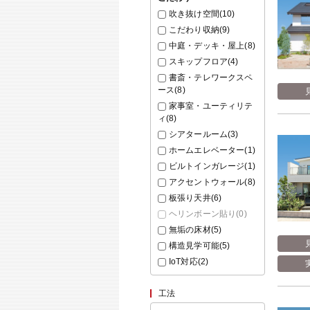
吹き抜け空間(
10
)
こだわり収納(
9
)
中庭・デッキ・屋上(
8
)
スキップフロア(
4
)
書斎・テレワークスペ
ース(
8
)
家事室・ユーティリテ
ィ(
8
)
シアタールーム(
3
)
ホームエレベーター(
1
)
ビルトインガレージ(
1
)
アクセントウォール(
8
)
板張り天井(
6
)
ヘリンボーン貼り(
0
)
無垢の床材(
5
)
構造見学可能(
5
)
IoT対応(
2
)
工法