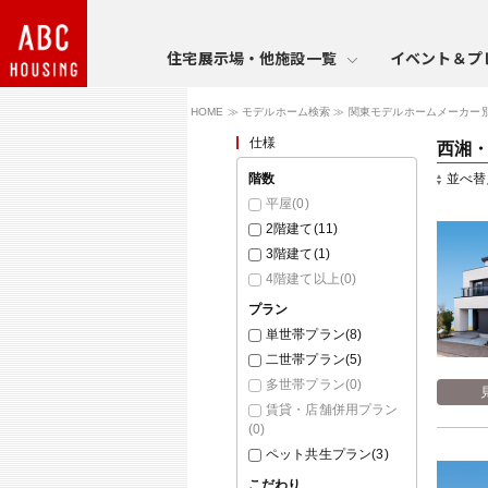
住宅展示場・他施設一覧
イベント＆プ
HOME
モデルホーム検索
関東モデルホームメーカー
仕様
西湘
階数
並べ替
平屋(
0
)
2階建て(
11
)
3階建て(
1
)
4階建て以上(
0
)
プラン
単世帯プラン(
8
)
二世帯プラン(
5
)
多世帯プラン(
0
)
賃貸・店舗併用プラン
(
0
)
ペット共生プラン(
3
)
こだわり