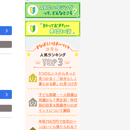
介
3つのヒントからきっと
見つかる！「自分らしく
暮らせる家」の見つけ方
子ども部屋・一人部屋は
何歳から？男女別・年代
別の目安＆部屋作りのポ
介
イントについて解説
年収750万円で住宅ロー
ンはいくら借りられる？