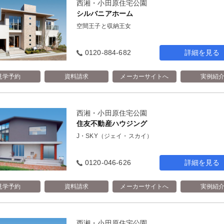
西湘・小田原住宅公園
シルバニアホーム
空間王子と収納王女
0120-884-682
詳細を見る
見学予約
資料請求
メーカーサイトへ
実例紹
西湘・小田原住宅公園
住友不動産ハウジング
J・SKY（ジェイ・スカイ）
0120-046-626
詳細を見る
見学予約
資料請求
メーカーサイトへ
実例紹
西湘・小田原住宅公園