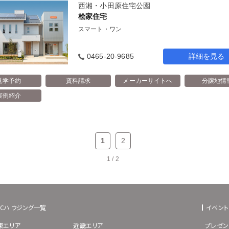
西湘・小田原住宅公園
桧家住宅
スマート・ワン
0465-20-9685
詳細を見る
見学予約
資料請求
メーカーサイトへ
分譲地情
実例紹介
1
2
1 / 2
BCハウジング一覧
イベント
東エリア
近畿エリア
プレゼン