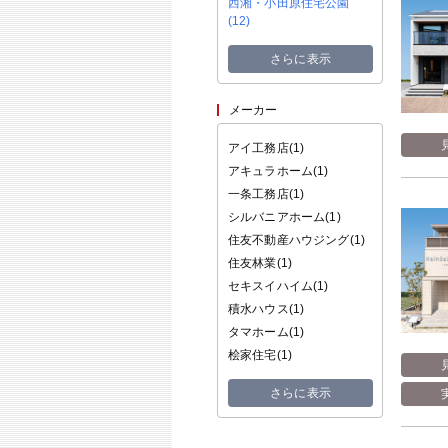
西湘・小田原住宅公園
(
12
)
さらに表示
メーカー
アイ工務店(
1
)
アキュラホーム(
1
)
一条工務店(
1
)
シルバニアホーム(
1
)
住友不動産ハウジング(
1
)
住友林業(
1
)
セキスイハイム(
1
)
積水ハウス(
1
)
タマホーム(
1
)
桧家住宅(
1
)
さらに表示