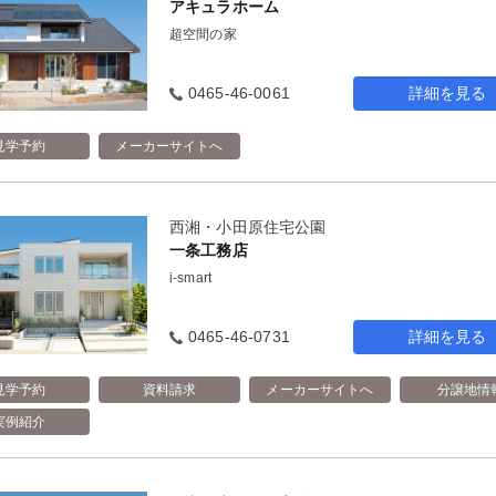
アキュラホーム
超空間の家
0465-46-0061
詳細を見る
見学予約
メーカーサイトへ
西湘・小田原住宅公園
一条工務店
i-smart
0465-46-0731
詳細を見る
見学予約
資料請求
メーカーサイトへ
分譲地情
実例紹介