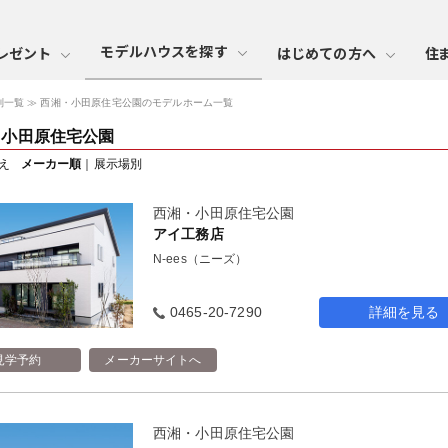
モデルハウスを探す
レゼント
はじめての方へ
住
別一覧
西湘・小田原住宅公園のモデルホーム一覧
・小田原住宅公園
え
メーカー順
｜
展示場別
西湘・小田原住宅公園
アイ工務店
N-ees（ニーズ）
0465-20-7290
詳細を見る
見学予約
メーカーサイトへ
西湘・小田原住宅公園