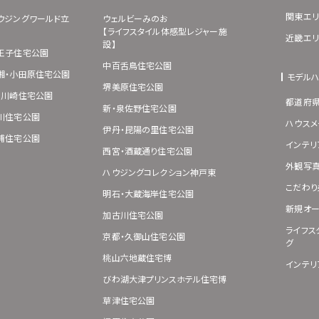
関東エリ
ウジングワールド立
ウェルビーみのお
【ライフスタイル体感型レジャー施
近畿エリ
設】
王子住宅公園
中百舌鳥住宅公園
湘・小田原住宅公園
モデル
堺美原住宅公園
･川崎住宅公園
都道府
新・泉佐野住宅公園
川住宅公園
ハウスメ
伊丹・昆陽の里住宅公園
浦住宅公園
インテリ
西宮・酒蔵通り住宅公園
外観写
ハウジングコレクション神戸東
こだわり
明石・大蔵海岸住宅公園
新規オー
加古川住宅公園
ライフス
京都・久御山住宅公園
グ
桃山六地蔵住宅博
インテリ
びわ湖大津プリンスホテル住宅博
草津住宅公園