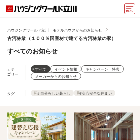
モデルハウス
ハウジングワールド立川 モデルハウスからのお知らせ
古河林業（１００％国産材で建てる古河林業の家）
住宅会社・ハウスメーカー
すべてのお知らせ
イベント情報・プレゼント
アクセス
カテ
すべて
イベント情報
キャンペーン・特典
ゴリー
メーカーからのお知らせ
好みからモデルハウスを探す
住まいづくりお役立ち情報
＃自分らしい暮らし
#安心安全な住まい
タグ
他の展示場
ABCハウジングトップ
マイページ
アカウント登録