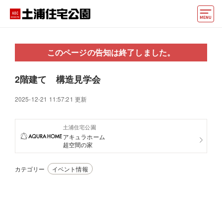
モデルハウス
このページの告知は終了しました。
住宅会社・ハウスメーカー
2階建て 構造見学会
イベント情報・プレゼント
2025-12-21 11:57:21 更新
アクセス
土浦住宅公園
好みからモデルハウスを探す
アキュラホーム
超空間の家
住まいづくりお役立ち情報
カテゴリー
イベント情報
他の展示場
ABCハウジングトップ
マイページ
アカウント登録