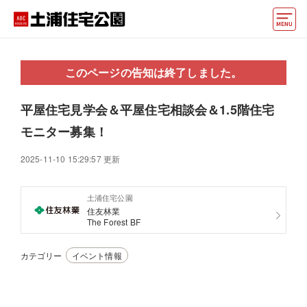
モデルハウス
このページの告知は終了しました。
住宅会社・ハウスメーカー
平屋住宅見学会＆平屋住宅相談会＆1.5階住宅
イベント情報・プレゼント
モニター募集！
アクセス
2025-11-10 15:29:57 更新
好みからモデルハウスを探す
土浦住宅公園
住まいづくりお役立ち情報
住友林業
The Forest BF
他の展示場
ABCハウジングトップ
カテゴリー
イベント情報
マイページ
アカウント登録