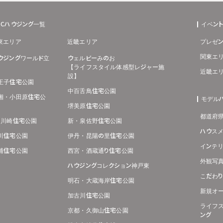
BCハウジング一覧
イベン
東エリア
近畿エリア
プレゼン
関東エ
ウジングワールド立
ウェルビーみのお
【ライフスタイル体感型レジャー施
近畿エ
設】
王子住宅公園
中百舌鳥住宅公園
湘・小田原住宅公
モデル
堺美原住宅公園
都道府
･川崎住宅公園
新・泉佐野住宅公園
ハウス
川住宅公園
伊丹・昆陽の里住宅公園
インテ
浦住宅公園
西宮・酒蔵通り住宅公園
外観写
ハウジングコレクション神戸東
こだわ
明石・大蔵海岸住宅公園
新規オ
加古川住宅公園
ライフ
京都・久御山住宅公園
ング