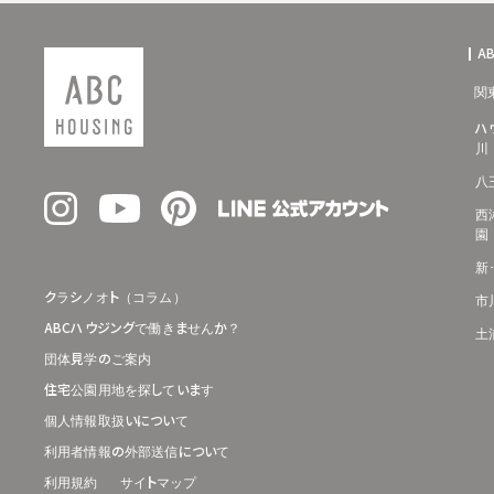
A
関
ハ
川
八
西
園
新
クラシノオト（コラム）
市
ABCハウジングで働きませんか？
土
団体見学のご案内
住宅公園用地を探しています
個人情報取扱いについて
利用者情報の外部送信について
利用規約
サイトマップ