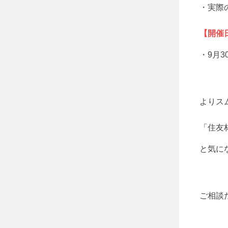
・実際
【開催
・9月3
よりス
「住友
と気に
ご相談