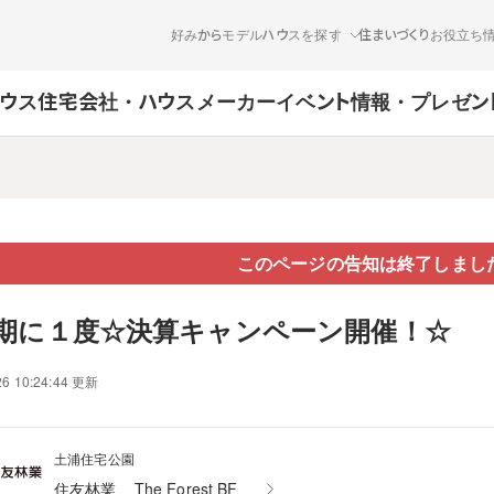
好みからモデルハウスを探す
住まいづくりお役立ち
ウス
住宅会社・ハウスメーカー
イベント情報・プレゼン
このページの告知は終了しまし
期に１度☆決算キャンペーン開催！☆
26 10:24:44 更新
土浦住宅公園
住友林業
The Forest BF