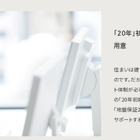
「20年
用意
住まいは建
のです。だ
ト体制が必
の「20年
「地盤保証
サポートす