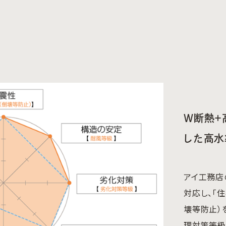
W断熱＋
した高水
アイ工務店
対応し、「
壊等防止）
理対策等級