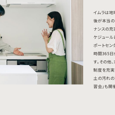
イムラは地
後が本当の
ナンスの充
ケジュール
ポートセン
時間365
す。その他
制度を充実
土の汚れの
習会」も開