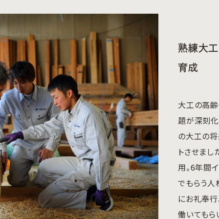
熟練大工
育成
大工の高齢
題が深刻化
の大工の将
トさせまし
用。6年間
でもらう人
にお礼奉行
働いてもら