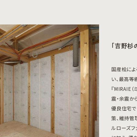
「吉野杉
国産桧によ
い、最高等
『MIRAI
震・余震か
優良住宅で
策、維持管
ルローズファ