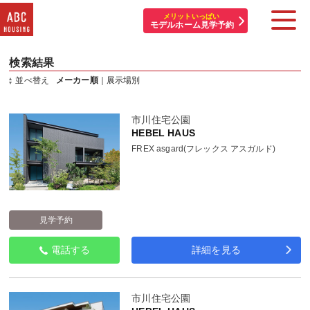
メリットいっぱい
モデルホーム見学予約
検索結果
住宅展示場・他施設一覧
並べ替え
メーカー順
｜
展示場別
イベント&プレゼント
市川住宅公園
HEBEL HAUS
モデルハウスを探す
FREX asgard(フレックス アスガルド)
はじめての方へ
住まいづくりコラム・動画
見学予約
アカウント登録
電話する
詳細を見る
市川住宅公園