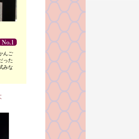
かんご
だった
試みな