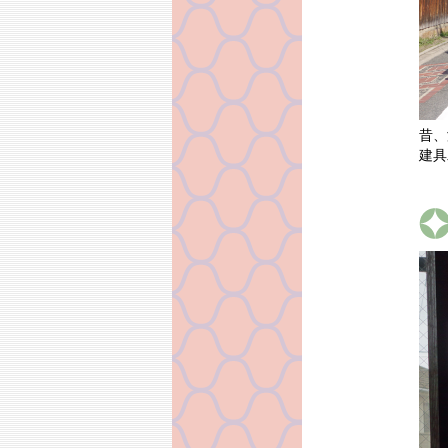
昔、
建具