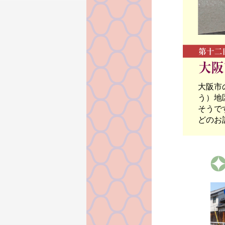
大阪市
う）地
そうで
どのお