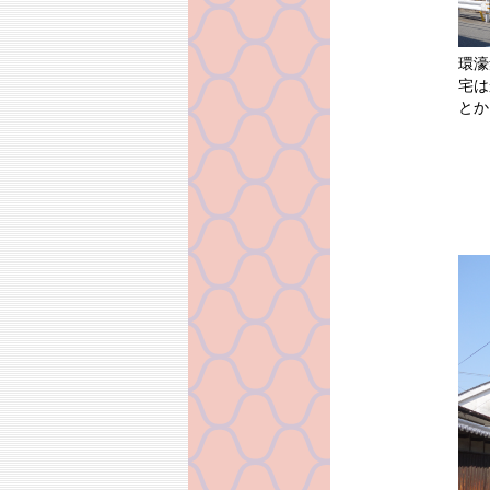
環濠
宅は
とか