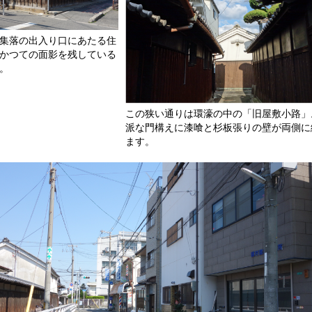
集落の出入り口にあたる住
かつての面影を残している
。
この狭い通りは環濠の中の「旧屋敷小路」
派な門構えに漆喰と杉板張りの壁が両側に
ます。