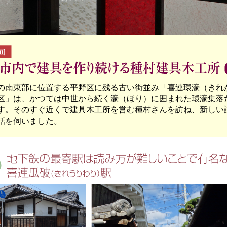
の南東部に位置する平野区に残る古い街並み「喜連環濠（きれ
区」は、かつては中世から続く濠（ほり）に囲まれた環濠集落
す。そのすぐ近くで建具木工所を営む種村さんを訪ね、新しい
話を伺いました。