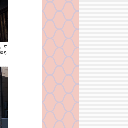
。立
続き