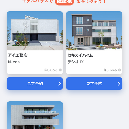
陸屋根
モデルハウスで
をみてみよう！
アイ工務店
セキスイハイム
N-ees
デシオJX
詳しくみる
詳しくみる
見学予約
見学予約