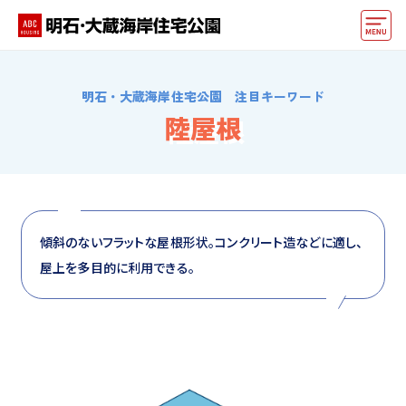
モデルハウス
明石・大蔵海岸住宅公園 注目キーワード
おうちカウンター
陸屋根
イベント情報・プレゼント
アクセス
好みからモデルハウスを探す
傾斜のないフラットな屋根形状。コンクリート造などに適し、
屋上を多目的に利用できる。
住まいづくりお役立ち情報
他の展示場
ABCハウジングトップ
マイページ
アカウント登録