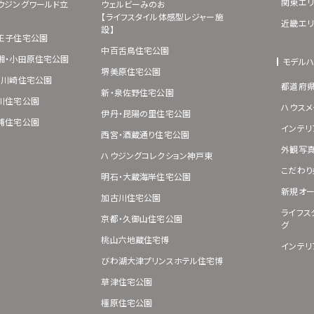
関東エリ
ウジングワールド立
ウェルビーみのお
【ライフスタイル体感型レジャー施
近畿エリ
設】
王子住宅公園
中百舌鳥住宅公園
湘・小田原住宅公園
モデル
堺美原住宅公園
･川崎住宅公園
都道府
新・泉佐野住宅公園
川住宅公園
ハウスメ
伊丹・昆陽の里住宅公園
浦住宅公園
インテリ
西宮・酒蔵通り住宅公園
外観写
ハウジングコレクション神戸東
こだわり
明石・大蔵海岸住宅公園
新規オー
加古川住宅公園
ライフス
京都・久御山住宅公園
グ
桃山六地蔵住宅博
インテリ
びわ湖大津プリンスホテル住宅博
草津住宅公園
橿原住宅公園