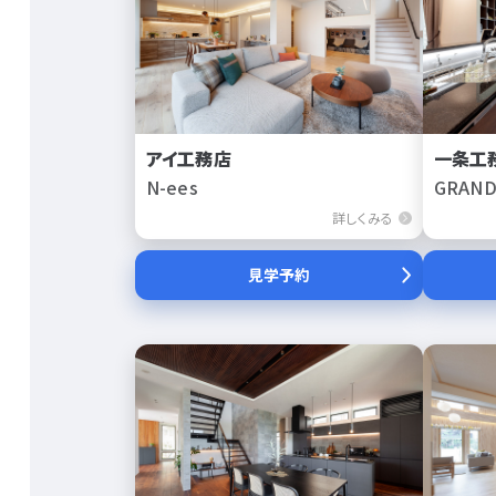
アイ工務店
一条工
N-ees
GRAND
詳しくみる
見学予約