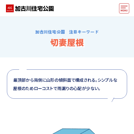
モデルハウス
加古川住宅公園 注目キーワード
動画でモデルハウス見学
切妻屋根
イベント情報・プレゼント
アクセス
好みからモデルハウスを探す
最頂部から両側に山形の傾斜面で構成される。シンプルな
屋根のためローコストで雨漏りの心配が少ない。
住まいづくりお役立ち情報
他の展示場
ABCハウジングトップ
マイページ
アカウント登録