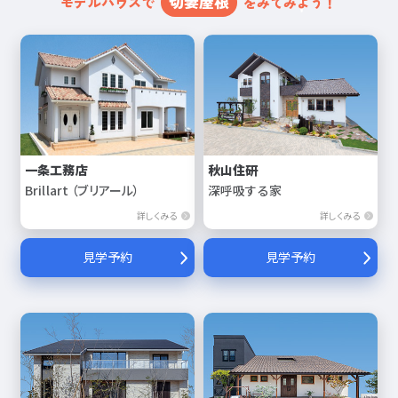
切妻屋根
モデルハウスで
をみてみよう！
一条工務店
秋山住研
Brillart （ブリアール）
深呼吸する家
詳しくみる
詳しくみる
見学予約
見学予約