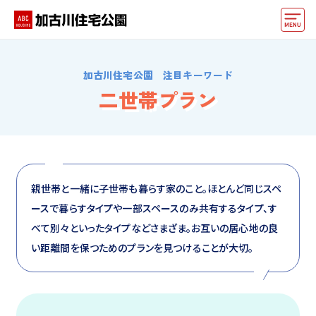
モデルハウス
加古川住宅公園 注目キーワード
動画でモデルハウス見学
二世帯プラン
イベント情報・プレゼント
アクセス
好みからモデルハウスを探す
親世帯と一緒に子世帯も暮らす家のこと。ほとんど同じスペ
ースで暮らすタイプや一部スペースのみ共有するタイプ、す
住まいづくりお役立ち情報
べて別々といったタイプなどさまざま。お互いの居心地の良
他の展示場
い距離間を保つためのプランを見つけることが大切。
ABCハウジングトップ
マイページ
アカウント登録