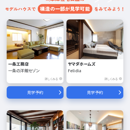
構造の一部が見学可能
モデルハウスで
をみてみよう！
一条工務店
ヤマダホームズ
一条の洋館セゾン
Felidia
詳しくみる
詳しくみる
見学予約
見学予約