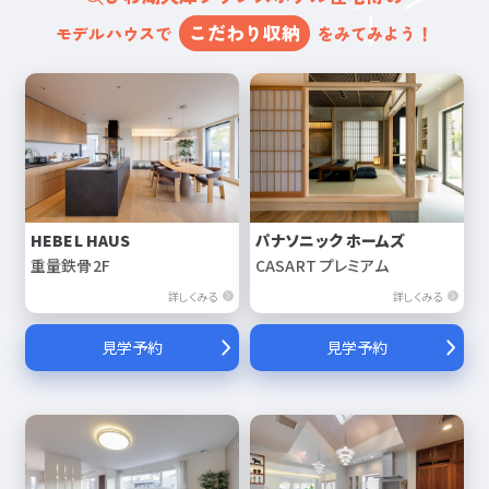
こだわり収納
モデルハウスで
をみてみよう！
HEBEL HAUS
パナソニック ホームズ
重量鉄骨2F
CASART プレミアム
詳しくみる
詳しくみる
見学予約
見学予約