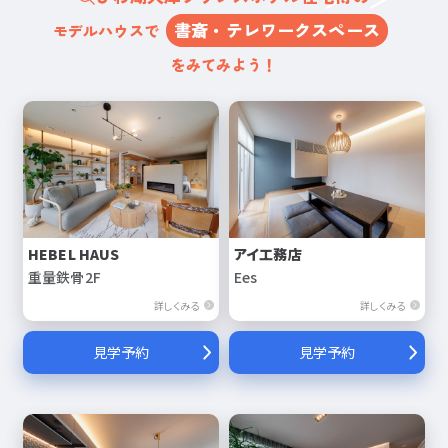
書斎・テレワークスペース
モデルハウスで
をみてみよう！
HEBEL HAUS
アイ工務店
重量鉄骨2F
Ees
詳しくみる
詳しくみる
見学予約
見学予約