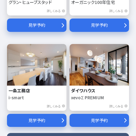
グラン・ヒューブスタッド
オーガニック100年住宅
詳しくみる
詳しくみる
見学予約
見学予約
一条工務店
ダイワハウス
i-smart
xevoΣ PREMIUM
詳しくみる
詳しくみる
見学予約
見学予約