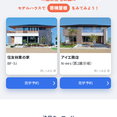
寄棟屋根
モデルハウスで
をみてみよう！
住友林業の家
アイ工務店
BF-Si
N-ees（第2展示場）
詳しくみる
詳しくみる
見学予約
見学予約