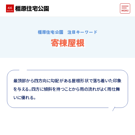
モデルハウス
橿原住宅公園 注目キーワード
おうちカウンター
寄棟屋根
動画でモデルハウス見学
イベント情報・プレゼント
アクセス
最頂部から四方向に勾配がある屋根形状で落ち着いた印象
を与える。四方に傾斜を持つことから雨の流れがよく雨仕舞
好みからモデルハウスを探す
いに優れる。
住まいづくりお役立ち情報
他の展示場
ABCハウジングトップ
マイページ
アカウント登録