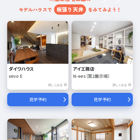
板張り天井
モデルハウスで
をみてみよう！
ダイワハウス
アイ工務店
xevo E
N-ees（第2展示場）
詳しくみる
詳しくみる
見学予約
見学予約