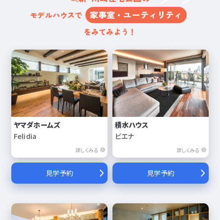
家事室・ユーティリティ
モデルハウスで
をみてみよう！
ヤマダホームズ
積水ハウス
Felidia
ビエナ
詳しくみる
詳しくみる
見学予約
見学予約