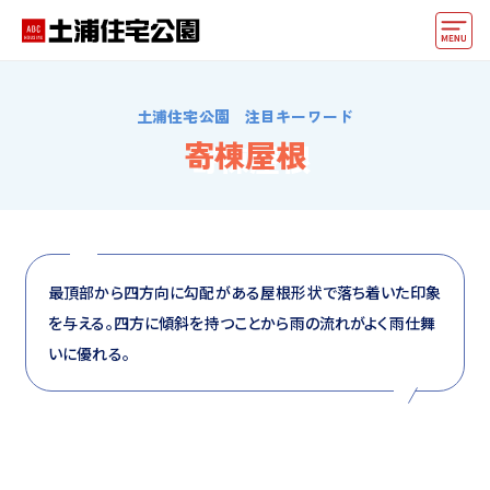
モデルハウス
土浦住宅公園 注目キーワード
住宅会社・ハウスメーカー
寄棟屋根
イベント情報・プレゼント
アクセス
好みからモデルハウスを探す
最頂部から四方向に勾配がある屋根形状で落ち着いた印象
を与える。四方に傾斜を持つことから雨の流れがよく雨仕舞
住まいづくりお役立ち情報
いに優れる。
他の展示場
ABCハウジングトップ
マイページ
アカウント登録