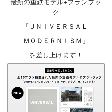
最新の重鉄モデル+プランブッ
ク
「ＵＮＩＶＥＲＳＡＬ
ＭＯＤＥＲＮＩＳＭ」
を差し上げます！