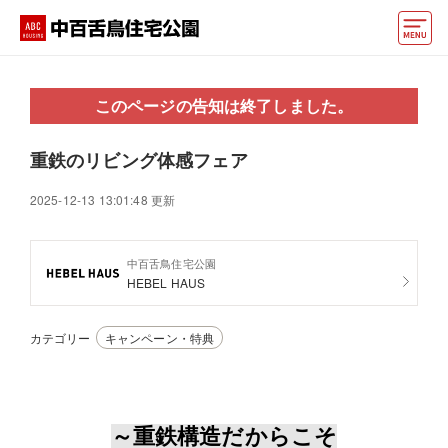
モデルハウス
このページの告知は終了しました。
住宅会社・ハウスメーカー
重鉄のリビング体感フェア
イベント情報・プレゼント
2025-12-13 13:01:48 更新
アクセス
好みからモデルハウスを探す
中百舌鳥住宅公園
HEBEL HAUS
住まいづくりお役立ち情報
カテゴリー
キャンペーン・特典
他の展示場
ABCハウジングトップ
マイページ
アカウント登録
～重鉄構造だからこそ