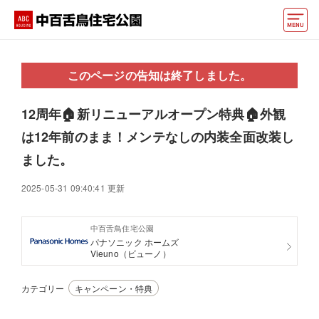
モデルハウス
このページの告知は終了しました。
住宅会社・ハウスメーカー
12周年🏠新リニューアルオープン特典🏠外観
イベント情報・プレゼント
は12年前のまま！メンテなしの内装全面改装し
アクセス
ました。
好みからモデルハウスを探す
2025-05-31 09:40:41 更新
住まいづくりお役立ち情報
中百舌鳥住宅公園
パナソニック ホームズ
他の展示場
ABCハウジングトップ
Vieuno（ビューノ）
マイページ
アカウント登録
カテゴリー
キャンペーン・特典