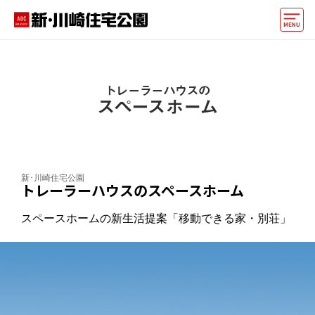
モデルハウス
住宅会社・ハウスメーカー
イベント情報・プレゼント
アクセス
新･川崎住宅公園
好みからモデルハウスを探す
トレーラーハウスのスペースホーム
住まいづくりお役立ち情報
スペースホームの新生活提案「移動できる家・別荘」
他の展示場
ABCハウジングトップ
マイページ
アカウント登録