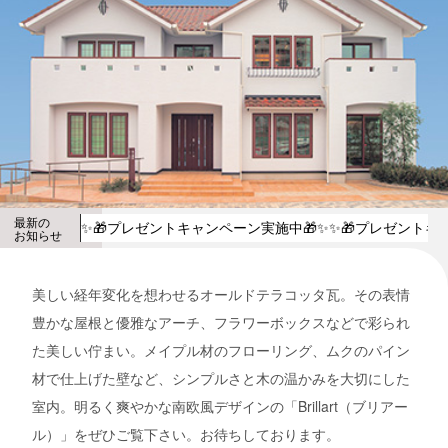
最新の
✨🎁プレゼントキャンペーン実施中🎁✨
✨🎁プレゼントキ
お知らせ
美しい経年変化を想わせるオールドテラコッタ瓦。その表情
豊かな屋根と優雅なアーチ、フラワーボックスなどで彩られ
た美しい佇まい。メイプル材のフローリング、ムクのパイン
材で仕上げた壁など、シンプルさと木の温かみを大切にした
室内。明るく爽やかな南欧風デザインの「Brillart（ブリアー
ル）」をぜひご覧下さい。お待ちしております。