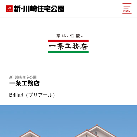
モデルハウス
住宅会社・ハウスメーカー
イベント情報・プレゼント
アクセス
新･川崎住宅公園
好みからモデルハウスを探す
一条工務店
住まいづくりお役立ち情報
Brillart（ブリアール）
他の展示場
ABCハウジングトップ
マイページ
アカウント登録