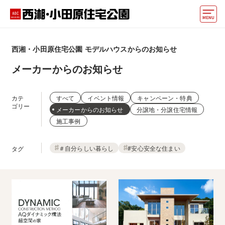
モデルハウス
西湘・小田原住宅公園
モデルハウスからのお知らせ
住宅会社・ハウスメーカー
メーカーからのお知らせ
イベント情報・プレゼント
カテ
すべて
イベント情報
キャンペーン・特典
アクセス
ゴリー
メーカーからのお知らせ
分譲地・分譲住宅情報
施工事例
好みからモデルハウスを探す
＃自分らしい暮らし
#安心安全な住まい
タグ
住まいづくりお役立ち情報
他の展示場
ABCハウジングトップ
マイページ
アカウント登録