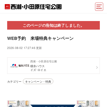
モデルハウス
このページの告知は終了しました。
住宅会社・ハウスメーカー
WEB予約 来場特典キャンペーン
イベント情報・プレゼント
2026-08-02 17:27:46 更新
アクセス
西湘・小田原住宅公園
好みからモデルハウスを探す
積水ハウス
イズ･ロイエ
住まいづくりお役立ち情報
カテゴリー
キャンペーン・特典
他の展示場
ABCハウジングトップ
マイページ
アカウント登録