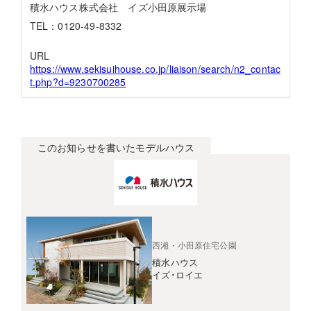
積水ハウス株式会社 イズ小田原展示場
TEL：0120-49-8332
URL
https://www.sekisuihouse.co.jp/liaison/search/n2_contac
t.php?d=9230700285
このお知らせを書いたモデルハウス
西湘・小田原住宅公園
積水ハウス
イズ･ロイエ