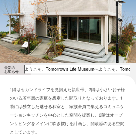
最新の
ようこそ、Tomorrow's Life Museumへ
ようこそ、Tomorrow'
お知らせ
1階はセカンドライフを見据えた親世帯、2階は小さいお子様
のいる若年層の家庭を想定した間取りとなっております。1
階には独立した魅せる和室と、家族全員で集えるコミュニケ
ーションキッチンを中心とした空間を提案し、2階はオープ
ンリビングをメインに吹き抜けを計画し、開放感のある空間
としています。