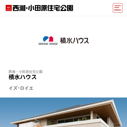
モデルハウス
住宅会社・ハウスメーカー
イベント情報・プレゼント
アクセス
西湘・小田原住宅公園
好みからモデルハウスを探す
積水ハウス
住まいづくりお役立ち情報
イズ･ロイエ
他の展示場
ABCハウジングトップ
マイページ
アカウント登録