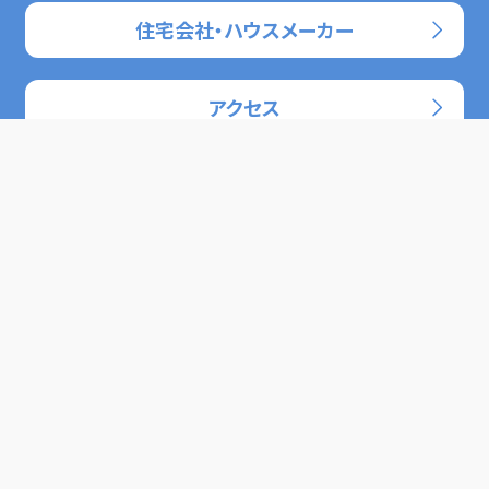
住宅会社・ハウスメーカー
アクセス
クラシノオト（コラム）
ABCハウジングで働きませんか？
団体見学のご案内
住宅公園用地を探しています
個人情報取扱いについて
利用者情報の外部送信について