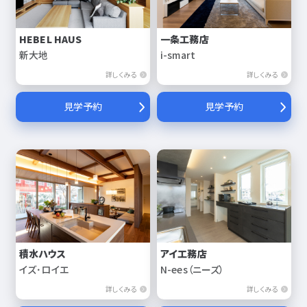
HEBEL HAUS
一条工務店
新大地
i-smart
詳しくみる
詳しくみる
見学予約
見学予約
積水ハウス
アイ工務店
イズ･ロイエ
N-ees（ニーズ）
詳しくみる
詳しくみる