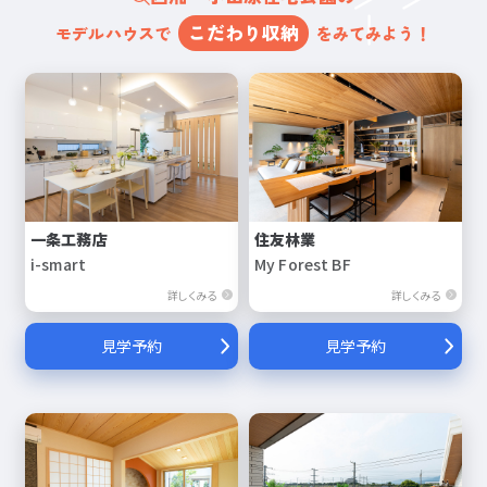
こだわり収納
モデルハウスで
をみてみよう！
一条工務店
住友林業
i-smart
My Forest BF
詳しくみる
詳しくみる
見学予約
見学予約