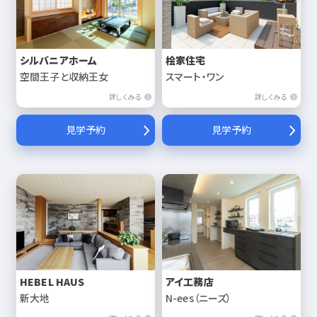
シルバニアホーム
桧家住宅
空間王子と収納王女
スマート・ワン
詳しくみる
詳しくみる
見学予約
見学予約
HEBEL HAUS
アイ工務店
新大地
N-ees（ニーズ）