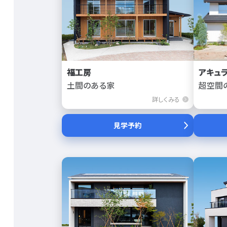
福工房
アキュ
土間のある家
超空間
詳しくみる
見学予約