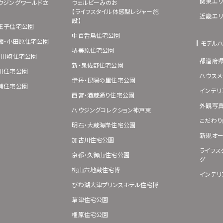
関東エリ
ウジングワールド立
ウェルビーみのお
【ライフスタイル体感型レジャー施
近畿エリ
設】
王子住宅公園
中百舌鳥住宅公園
湘・小田原住宅公園
モデル
堺美原住宅公園
･川崎住宅公園
都道府
新・泉佐野住宅公園
川住宅公園
ハウスメ
伊丹・昆陽の里住宅公園
浦住宅公園
インテリ
西宮・酒蔵通り住宅公園
外観写
ハウジングコレクション神戸東
こだわり
明石・大蔵海岸住宅公園
新規オー
加古川住宅公園
ライフス
京都・久御山住宅公園
グ
桃山六地蔵住宅博
インテリ
びわ湖大津プリンスホテル住宅博
草津住宅公園
橿原住宅公園