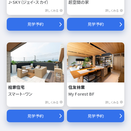
J・SKY（ジェイ・スカイ）
超空間の家
詳しくみる
詳しくみる
見学予約
見学予約
桧家住宅
住友林業
スマート・ワン
My Forest BF
詳しくみる
詳しくみる
見学予約
見学予約