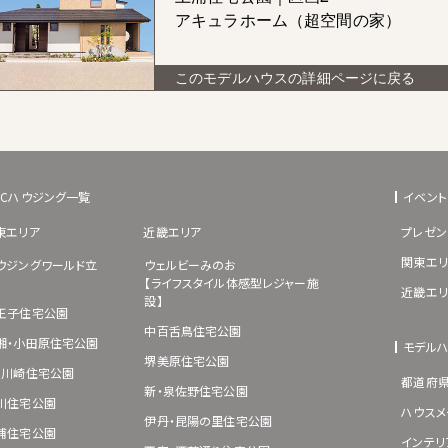
アキュラホーム（超空間の家）
このモデルハウスの詳細ページに戻る
BCハウジング一覧
イベント
東エリア
近畿エリア
プレゼン
関東エリ
ウジングワールド立
ウェルビーみのお
【ライフスタイル体感型レジャー施
近畿エリ
設】
王子住宅公園
中百舌鳥住宅公園
湘・小田原住宅公園
モデル
堺美原住宅公園
･川崎住宅公園
都道府
新・泉佐野住宅公園
川住宅公園
ハウスメ
伊丹・昆陽の里住宅公園
浦住宅公園
インテリ