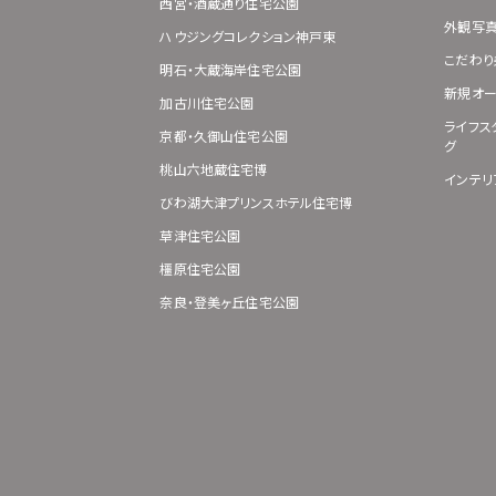
西宮・酒蔵通り住宅公園
外観写
ハウジングコレクション神戸東
こだわり
明石・大蔵海岸住宅公園
新規オー
加古川住宅公園
ライフス
京都・久御山住宅公園
グ
桃山六地蔵住宅博
インテリ
びわ湖大津プリンスホテル住宅博
草津住宅公園
橿原住宅公園
奈良・登美ヶ丘住宅公園