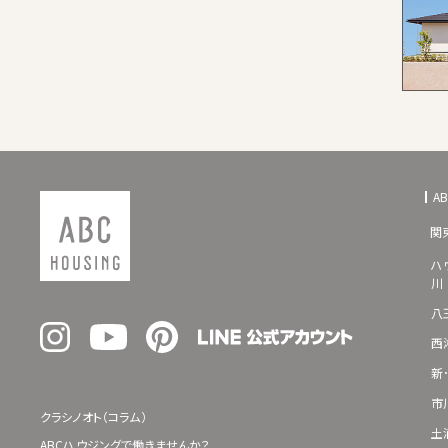
A
関
ハ
川
八
西
新
市
クラシノオト（コラム）
土
ABCハウジングで働きませんか？