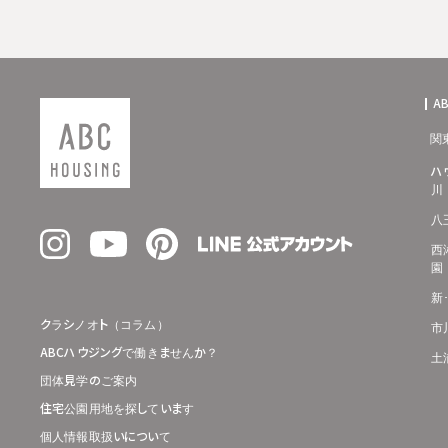
A
関
ハ
川
八
西
園
新
クラシノオト（コラム）
市
ABCハウジングで働きませんか？
土
団体見学のご案内
住宅公園用地を探しています
個人情報取扱いについて