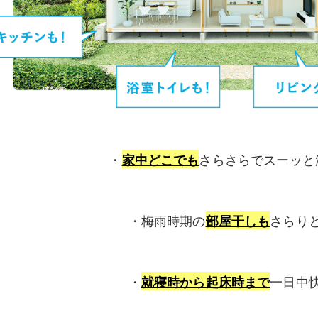
・
さらさらでスーッと
家中どこでも
・梅雨時期の
さらり
部屋干しも
・
一日中
就寝時から起床時まで