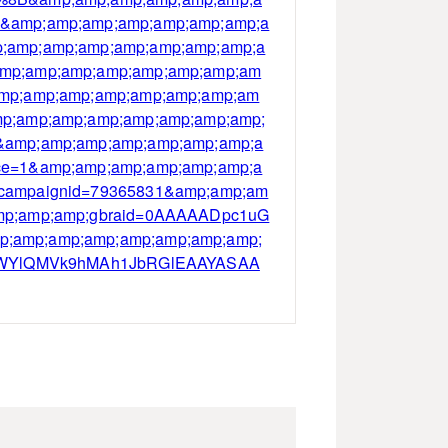
&amp;amp;amp;amp;amp;amp;amp;a
;amp;amp;amp;amp;amp;amp;amp;a
amp;amp;amp;amp;amp;amp;amp;am
amp;amp;amp;amp;amp;amp;amp;am
mp;amp;amp;amp;amp;amp;amp;amp;
&amp;amp;amp;amp;amp;amp;amp;a
ce=1&amp;amp;amp;amp;amp;amp;a
campaignid=79365831&amp;amp;am
mp;amp;amp;gbraid=0AAAAADpc1uG
;amp;amp;amp;amp;amp;amp;amp;
xq4WYlQMVk9hMAh1JbRGlEAAYASAA