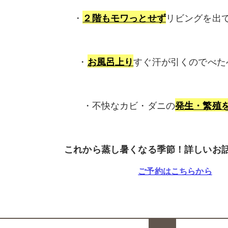
・
リビングを出
２階もモワっとせず
・
すぐ汗が引くのでべた
お風呂上り
・不快なカビ・ダニの
発生・繁殖
これから蒸し暑くなる季節！詳しいお
ご予約はこちらから