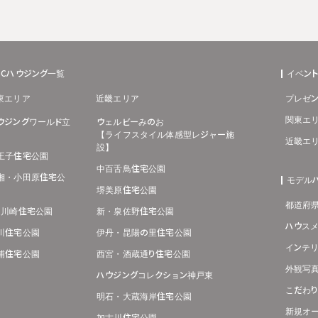
BCハウジング一覧
イベン
東エリア
近畿エリア
プレゼン
関東エ
ウジングワールド立
ウェルビーみのお
【ライフスタイル体感型レジャー施
近畿エ
設】
王子住宅公園
中百舌鳥住宅公園
湘・小田原住宅公
モデル
堺美原住宅公園
都道府
･川崎住宅公園
新・泉佐野住宅公園
ハウス
川住宅公園
伊丹・昆陽の里住宅公園
インテ
浦住宅公園
西宮・酒蔵通り住宅公園
外観写
ハウジングコレクション神戸東
こだわ
明石・大蔵海岸住宅公園
新規オ