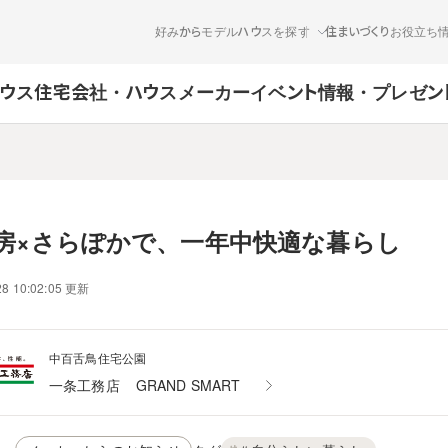
好みからモデルハウスを探す
住まいづくりお役立ち
ウス
住宅会社・ハウスメーカー
イベント情報・プレゼン
房×さらぽかで、一年中快適な暮らし
28 10:02:05 更新
中百舌鳥住宅公園
一条工務店
GRAND SMART