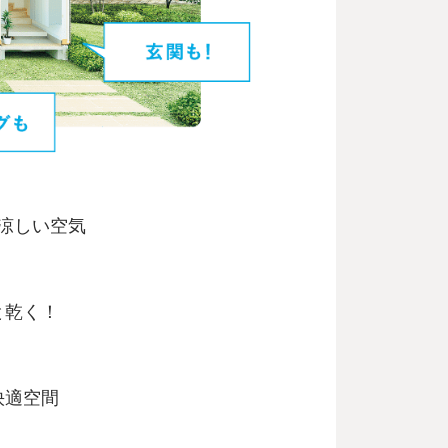
涼しい空気
と乾く！
快適空間