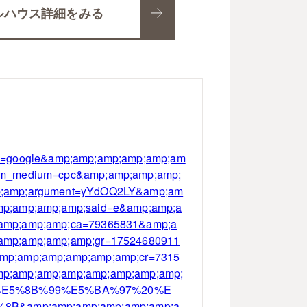
ルハウス詳細をみる
urce=google&amp;amp;amp;amp;amp;am
tm_medium=cpc&amp;amp;amp;amp;
p;amp;argument=yYdOQ2LY&amp;am
mp;amp;amp;amp;said=e&amp;amp;a
amp;amp;amp;ca=79365831&amp;a
amp;amp;amp;amp;gr=17524680911
mp;amp;amp;amp;amp;amp;cr=7315
p;amp;amp;amp;amp;amp;amp;amp;
%E5%8B%99%E5%BA%97%20%E
&amp;amp;amp;amp;amp;amp;a