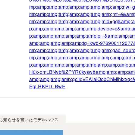
mp;amp;amp;amp;amp;amp;amp;amp;amp;nw=g
mp;amp;amp;amp;amp;amp;amp;amp;mt=e&amp
mp;amp;amp;amp;amp;amp;amp;mid=gg&amp;
p;amp;amp;amp;amp;amp;amp;device=c&amp;
p;amp;amp;amp;amp;amp;amp;pl=&amp;amp;a
amp;amp;amp;amp;amp;tg=kwd-976900112077
mp;amp;amp;amp;amp;amp;amp;amp;gad_sour
mp;amp;amp;amp;amp;amp;amp;amp;amp;gad_
p;amp;amp;amp;amp;amp;amp;amp;amp;amp;a
H0x-omLBNvbf8ZPYR0kysw&amp;amp;amp;amp
amp;amp;amp;amp;gclid=EAIaIQobChMIhI2
EgLRKPD_BwE
お知らせを書いたモデルハウス