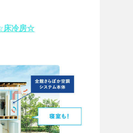
☆
床冷房☆