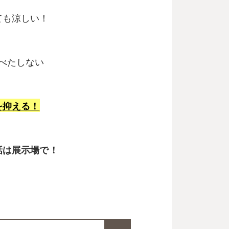
ても涼しい！
べたしない
を抑える！
話は展示場で！