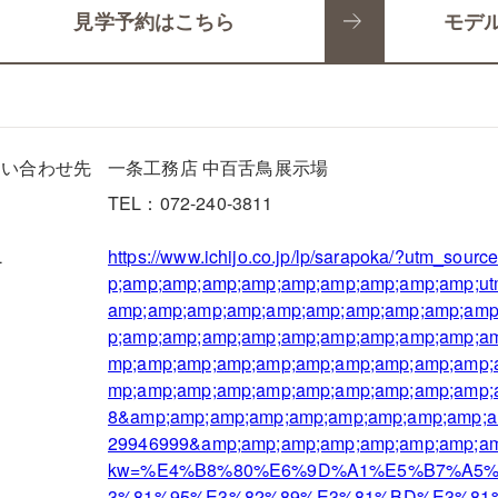
見学予約はこちら
モデ
問い合わせ先
一条工務店 中百舌鳥展示場
TEL：072-240-3811
L
https://www.ichijo.co.jp/lp/sarapoka/?utm_so
p;amp;amp;amp;amp;amp;amp;amp;amp;amp;u
amp;amp;amp;amp;amp;amp;amp;amp;amp;am
p;amp;amp;amp;amp;amp;amp;amp;amp;amp;a
mp;amp;amp;amp;amp;amp;amp;amp;amp;amp;
mp;amp;amp;amp;amp;amp;amp;amp;amp;amp;
8&amp;amp;amp;amp;amp;amp;amp;amp;amp;a
29946999&amp;amp;amp;amp;amp;amp;amp;am
kw=%E4%B8%80%E6%9D%A1%E5%B7%A5
3%81%95%E3%82%89%E3%81%BD%E3%81%8B