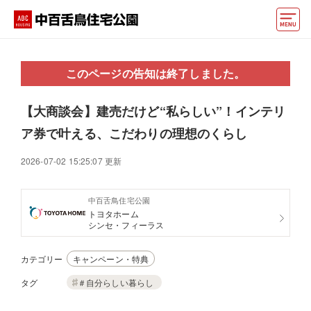
モデルハウス
このページの告知は終了しました。
住宅会社・ハウスメーカー
【大商談会】建売だけど“私らしい”！インテリ
イベント情報・プレゼント
ア券で叶える、こだわりの理想のくらし
アクセス
2026-07-02 15:25:07 更新
好みからモデルハウスを探す
中百舌鳥住宅公園
住まいづくりお役立ち情報
トヨタホーム
シンセ・フィーラス
他の展示場
ABCハウジングトップ
カテゴリー
キャンペーン・特典
マイページ
アカウント登録
タグ
＃自分らしい暮らし