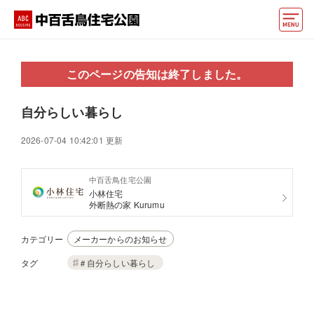
モデルハウス
このページの告知は終了しました。
住宅会社・ハウスメーカー
自分らしい暮らし
イベント情報・プレゼント
2026-07-04 10:42:01 更新
アクセス
中百舌鳥住宅公園
好みからモデルハウスを探す
小林住宅
外断熱の家 Kurumu
住まいづくりお役立ち情報
カテゴリー
メーカーからのお知らせ
他の展示場
ABCハウジングトップ
タグ
＃自分らしい暮らし
マイページ
アカウント登録