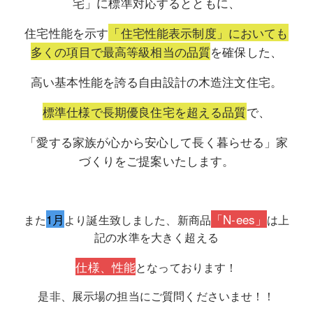
宅」に標準対応するとともに、
住宅性能を示す
「住宅性能表示制度」においても
多くの項目で最高等級相当の品質
を確保した、
高い基本性能を誇る自由設計の木造注文住宅。
標準仕様で長期優良住宅を超える品質
で、
「愛する家族が心から安心して長く暮らせる」家
づくりをご提案いたします。
1月
「N-ees」
また
より誕生致しました、新商品
は上
記の水準を大きく超える
仕様、性能
となっております！
是非、展示場の担当にご質問くださいませ！！