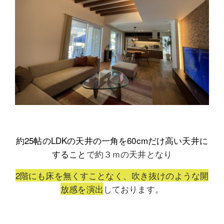
約25帖のLDKの天井の一角を60cmだけ高い天井に
すること
で約３ｍの天井となり
2階にも床を無くすことなく、吹き抜けのような開
放感を演出
しております。