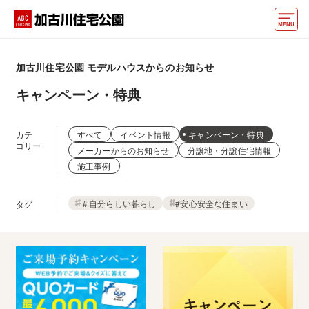
モデルハウス
加古川住宅公園
モデルハウスからのお知らせ
動画でモデルハウス見学
キャンペーン・特典
イベント情報・プレゼント
カテ
すべて
イベント情報
キャンペーン・特典
アクセス
ゴリー
メーカーからのお知らせ
分譲地・分譲住宅情報
施工事例
好みからモデルハウスを探す
＃自分らしい暮らし
#安心安全な住まい
タグ
住まいづくりお役立ち情報
他の展示場
ABCハウジングトップ
マイページ
アカウント登録