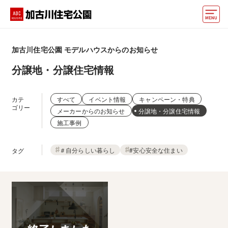
モデルハウス
加古川住宅公園
モデルハウスからのお知らせ
動画でモデルハウス見学
分譲地・分譲住宅情報
イベント情報・プレゼント
カテ
すべて
イベント情報
キャンペーン・特典
アクセス
ゴリー
メーカーからのお知らせ
分譲地・分譲住宅情報
施工事例
好みからモデルハウスを探す
＃自分らしい暮らし
#安心安全な住まい
タグ
住まいづくりお役立ち情報
他の展示場
ABCハウジングトップ
マイページ
アカウント登録